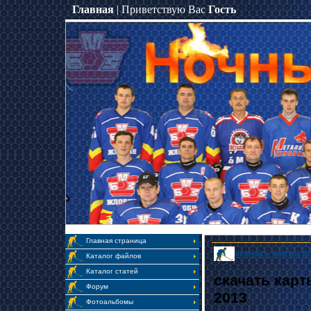
Главная
|
Приветствую Вас
Гость
Главная страница
скачать карты д
Каталог файлов
Каталог статей
скачать карт
Форум
2013
Фотоальбомы