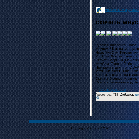
скачать мяусим 
скачать мяус
Русская канарейка. Голос,

Мяусим 2 Котовасия (русская
Игра: МяуCим, Котовасия - с
МяуCим. Летняя Котовасия на
Скачать МяуСим (Mew Sim) н
МяуСим. Первая Любовь / M
Программы для игр | СКАЧАТЬ
МяуСим: iКвест | MacGuide,
Бесплатные игры на телефон 
Скачать Bluetooth игры на т
Скачать бесплатно игру Assa
...
Читать дальше »
Просмотров: 718 |
Добавил
:
rur
(0)
Copyright MyCorp © 2026