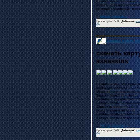
Скачать книги бесплатно - вс
скачать 2014 mp3 без регист
Арсений Тарковский - Все ст
...
Читать дальше »
Просмотров: 538 |
Добавил
:
rur
(0)
скачать карту дл
скачать карт
assassins
Скачать моды, текстуры, кар
Карты для Minecraft 1.5.2 ск
Minecraft - скачать моды, кар
Карты » MineCraft - Не все з
Скачать моды для minecraft 1.
Скачать карты на прохождени
Карты для Minecraft 1.6.1/1,4.7
скачать клиент minecraft 1.4.
Скачать карты для Minecraft .
Скачать карты для Minecraft
...
Читать дальше »
Просмотров: 528 |
Добавил
:
rur
(0)