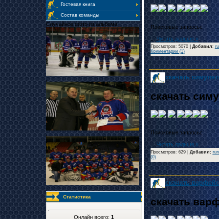
Гостевая книга
Состав команды
Случайное фото из альбома
...
Читать дальше »
Просмотров: 5070 |
Добавил
:
r
Комментарии (1)
скачать симулят
,
скачать сим
,
...
Читать дальше »
Просмотров: 629 |
Добавил
:
rur
(0)
скачать варфейс
,
Статистика
скачать вар
Онлайн всего:
1