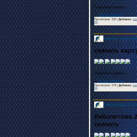
...
Читать дальше »
Просмотров: 550 |
Добавил
:
rur
(0)
скачать карту м
скачать кар
...
Читать дальше »
Просмотров: 579 |
Добавил
:
rur
(0)
биболетова 2 кл
биболетова 2
скачать