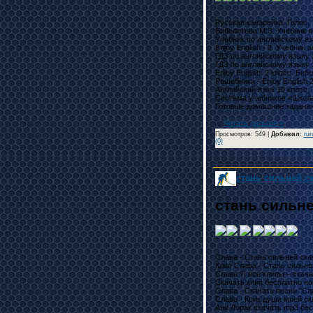
Русская канарейка. Голос,

Биболетова М.З. Учебник по .
Учебник по английскому язык
Enjoy English - 2. Учебник ан
ГДЗ по английскому языку 2,3
ГДЗ по английскому языку 1, 2
Enjoy English. 2 класс. Бибол
Решебники - Enjoy English 2-4
Английский язык 10 класс,

Система учебников «Школа .
Готовые домашние задания п
...
Читать дальше »
Просмотров: 549 |
Добавил
:
rur
(0)
стань сильней с
стань сильне
Слава - Стань сильней скача
Клип Слава - Стань сильней .
Слава ?| все клипы – скачать
Cкачать клип бесплатно новы
Слава - Скачать песни "Слав
Слава - Крик души моей скач
Ани Лорак скачать mp3 беспл