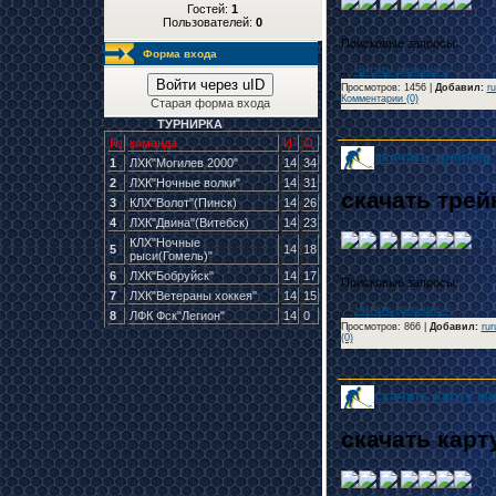
Гостей:
1
Пользователей:
0
Форма входа
...
Читать дальше »
Войти через uID
Просмотров: 1456 |
Добавил
:
r
Комментарии (0)
Старая форма входа
ТУРНИРКА
№
команда
И
О
скачать трейнер
1
ЛХК"Могилев 2000"
14
34
2
ЛХК"Ночные волки"
14
31
скачать трей
3
КЛХ"Волот"(Пинск)
14
26
4
ЛХК"Двина"(Витебск)
14
23
КЛХ"Ночные
5
14
18
рыси(Гомель)"
6
ЛХК"Бобруйск"
14
17
7
ЛХК"Ветераны хоккея"
14
15
...
Читать дальше »
8
ЛФК Фск"Легион"
14
0
Просмотров: 866 |
Добавил
:
rur
(0)
скачать карту м
скачать карт