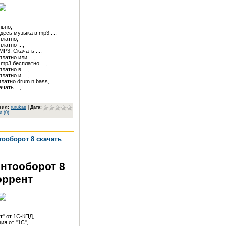
ьно,

сь музыка в mp3 ...,

латно,

атно ...,

3. Скачать ...,

атно или ...,

p3 бесплатно ...,

атно в ...,

атно и ...,

латно drum n bass,

чать ...,
вил
:
rurukas
|
Дата:
 (0)
тооборот 8 скачать
нтооборот 8
оррент
" от 1С-КПД,

я от "1С",
