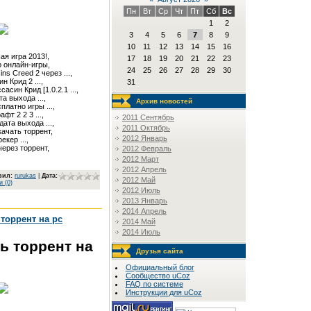
Пн
Вт
Ср
Чт
Пт
Сб
Вс
1
2
3
4
5
6
7
8
9
10
11
12
13
14
15
16
ая игра 2013!,

17
18
19
20
21
22
23
онлайн-игры,

24
25
26
27
28
29
30
s Creed 2 через ...,

 Крид 2 ...,

31
асин Крид [1.0.2.1 ...,

а выхода ...,

Архив новостей
латно игры ...,

т 2 2 3 ...,

2011 Сентябрь
дата выхода ...,

2011 Октябрь
качать торрент,

2012 Январь
кер ...,

через торрент,
2012 Февраль
2012 Март
2012 Апрель
вил
:
rurukas
|
Дата:
2012 Май
 (0)
2012 Июль
2013 Январь
2014 Апрель
 торрент на pc
2014 Май
2014 Июль
ть торрент на
Друзья сайта
Официальный блог
Сообщество uCoz
FAQ по системе
Инструкции для uCoz