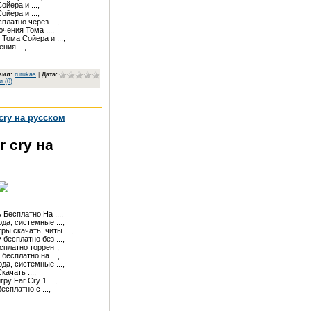
ера и ...,

ера и ...,

латно через ...,

ения Тома ...,

ома Сойера и ...,

ния ...,
вил
:
rurukas
|
Дата:
 (0)
 cry на русском
r cry на
Бесплатно На ...,

да, системные ...,

гры скачать, читы ...,

бесплатно без ...,

сплатно торрент,

бесплатно на ...,

да, системные ...,

ачать ...,

у Far Cry 1 ...,

есплатно с ...,