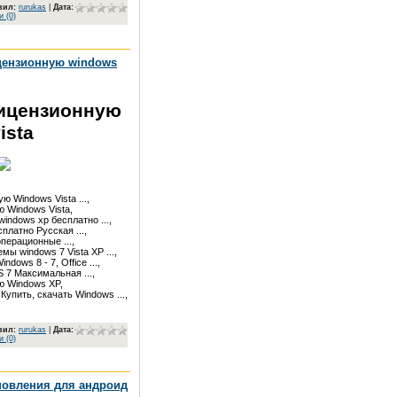
вил
:
rurukas
|
Дата:
 (0)
цензионную windows
лицензионную
ista
 Windows Vista ...,

 Windows Vista,

indows xp бесплатно ...,

платно Русская ...,

ерационные ...,

 windows 7 Vista XP ...,

dows 8 - 7, Office ...,

7 Максимальная ...,

 Windows XP,

 Купить, скачать Windows ...,
вил
:
rurukas
|
Дата:
 (0)
новления для андроид