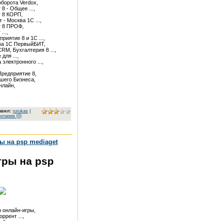
орота Verdox,

 - Общее ...,

 8 КОРП,

- Москва 1С ...,

 8 ПРОФ,

..,

иятие 8 и 1С ...,

ва 1С ПервыйБИТ,

M, Бухгалтерия 8 ...,

ля ...,

электронного ...,

редприятие 8,

шего Бизнеса,

лайн,

авил
:
rurukas
|
нтарии (0)
ы на psp mediaget
гры на psp
онлайн-игры,

ррент ...,
