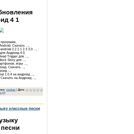
обновления
ид 4 1
программ,

droid. Скачать ...,

droid 2.2 2.1 2.3 3.0 ...,

ля Андроид 4.0,

d Trigger для ...,

ck Story для ...,

тфонов, игры ...,

д. Скачать ...,

ид ...,

t 1.0.4 на андроид ...,

Скачать на Андроид ...,
вил
:
rurukas
|
Дата:
 (0)
зыку классные песни
музыку
 песни