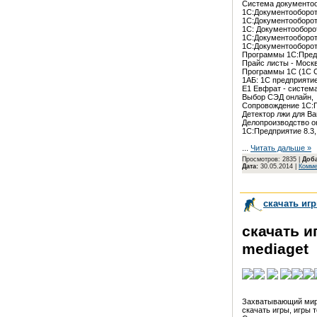
Система документооб
1С:Документооборот 8
1С:Документооборот
1С: Документооборот 
1С:Документооборот
1С:Документооборот .
Программы 1С:Предпр
Прайс листы - Моск
Программы 1С (1C CR
1АБ: 1С предприятие д
Е1 Евфрат - система 
Выбор СЭД онлайн,

Сопровождение 1С:П
Детектор лжи для Ва
Делопроизводство он
1С:Предприятие 8.3,
...
Читать дальше »
Просмотров: 2835 |
Доб
Дата:
30.05.2014
|
Комме
скачать игр
скачать и
mediaget
Захватывающий мир 
скачать игры, игры то