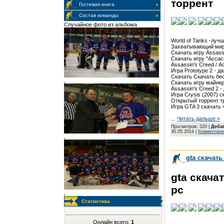
торрент
Гостевая книга
Состав команды
Случайное фото из альбома
World of Tanks -лучш
Захватывающий мир 
Скачать игру Assassin
Скачать игру "Ассасин
Assassin's Creed / Асс
Игра Prototype 2 - дат
Скачать Скачать бесп
,
Скачать игру майнкраф
Assassin's Creed 2 - 
Игра Crysis (2007) с
Открытый торрент тре
Игра GTA 3 скачать 
...
Читать дальше »
Просмотров: 320 |
Доба
30.05.2014
|
Комментарии
,
gta скачать
gta скача
pc
,
Статистика
Онлайн всего:
1