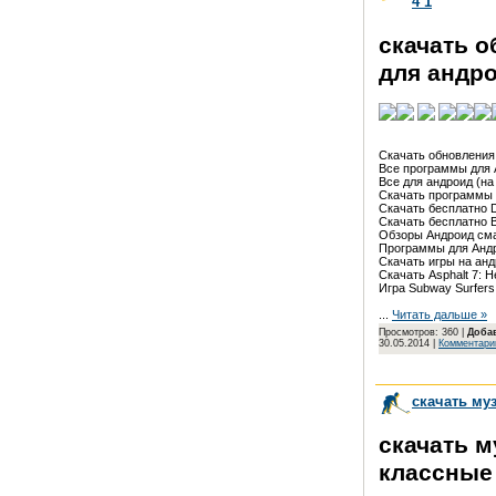
4 1
скачать 
для андро
Скачать обновления 
Все программы для An
Все для андроид (на an
Скачать программы д
Скачать бесплатно Dea
Скачать бесплатно Blo
Обзоры Андроид смар
Программы для Андрои
Скачать игры на андро
Скачать Asphalt 7: Hea
Игра Subway Surfers 
...
Читать дальше »
Просмотров: 360 |
Доба
30.05.2014
|
Комментарии
скачать му
скачать 
классные