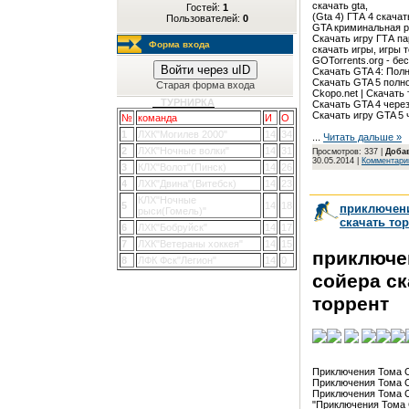
скачать gta,

Гостей:
1
(Gta 4) ГТА 4 скачать 
Пользователей:
0
GTA криминальная рос
Скачать игру ГТА парк
Форма входа
скачать игры, игры то
GOTorrents.org - бес
Войти через uID
Скачать GTA 4: Полно
Скачать GTA 5 полное
Старая форма входа
Ckopo.net | Скачать т
ТУРНИРКА
Скачать GTA 4 через 
Скачать игру GTA 5 
№
команда
И
О
1
ЛХК"Могилев 2000"
14
34
...
Читать дальше »
2
ЛХК"Ночные волки"
14
31
Просмотров: 337 |
Доба
30.05.2014
|
Комментарии
3
КЛХ"Волот"(Пинск)
14
26
4
ЛХК"Двина"(Витебск)
14
23
КЛХ"Ночные
5
14
18
приключени
рыси(Гомель)"
скачать то
6
ЛХК"Бобруйск"
14
17
7
ЛХК"Ветераны хоккея"
14
15
приключе
8
ЛФК Фск"Легион"
14
0
сойера ск
торрент
Приключения Тома Со
Приключения Тома Со
Приключения Тома Сой
"Приключения Тома С