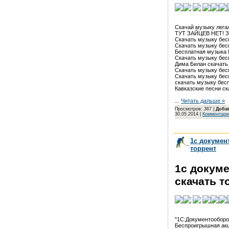
Скачай музыку легал
ТУТ ЗАЙЦЕВ НЕТ! Зде
Скачать музыку бесп
Скачать музыку беспл
Бесплатная музыка MP
Скачать музыку беспл
Дима Билан скачать m
Скачать музыку беспл
Скачать музыку беспл
скачать музыку бесп
Кавказские песни ска
...
Читать дальше »
Просмотров: 367 |
Доба
30.05.2014
|
Комментарии
1с докумен
торрент
1с докуме
скачать т
"1С:Документооборот
Беспроигрышная акци