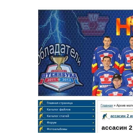
Главная
|
Приветствую Вас
Гость
Главная страница
Главная
»
Архив мат
Каталог файлов
ассасин 2 и
Каталог статей
Форум
ассасин 2
Фотоальбомы