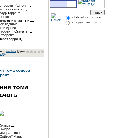
торрент (torrent ...,

сия скачать ...,

ур торрент ...,

ррент ...,

hok-liga-bmz.ucoz.ru
платный открытый ...,

Белорусские сайты
е издание ...,

 издание ...,

оррент | Скачать ...,

торрент,

через торрент,
вил
:
rurukas
|
Дата:
 (0)
я тома сойера
ррент
ния тома
ачать
йера ...,

йера ...,

ера. Твен ...,

ойера" Марк ...,
