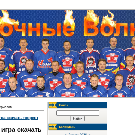
Поиск
ериалов
гра скачать торрент
Календарь
 игра скачать
«
Август 2026
»