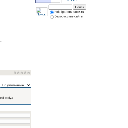
hok-liga-bmz.ucoz.ru
Белорусские сайты
..
nii-otelya-