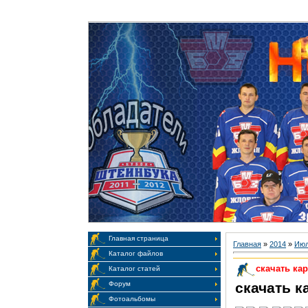
Главная
|
Приветствую Вас
Гость
Главная страница
Главная
»
2014
»
Ию
Каталог файлов
скачать ка
Каталог статей
скачать к
Форум
Фотоальбомы