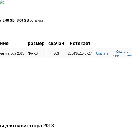
а:
8,00 GB
(
8,00 GB
осталось )
ание
размер
скачан
истекает
Скачать
навигатора 2013
N/A KB
203
2014/10/15 07:14
Скачать
торрент фай
ты для навигатора 2013