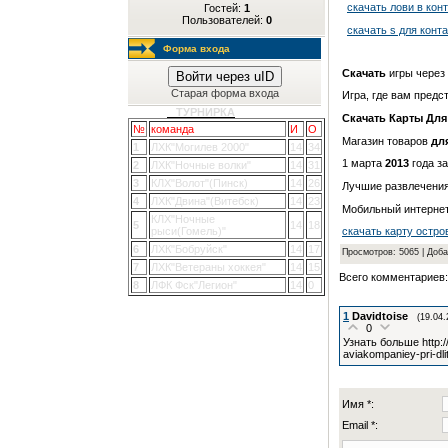
скачать лови в конт
Гостей:
1
Пользователей:
0
скачать s для конт
Форма входа
Скачать
игры через
Войти через uID
Старая форма входа
Игра, где вам предс
ТУРНИРКА
Скачать
Карты
Для
№
команда
И
О
Магазин товаров
дл
1
ЛХК"Могилев 2000"
14
34
1 марта
2013
года з
2
ЛХК"Ночные волки"
14
31
3
КЛХ"Волот"(Пинск)
14
26
Лучшие развлечени
4
ЛХК"Двина"(Витебск)
14
23
Мобильный интернет
КЛХ"Ночные
5
14
18
рыси(Гомель)"
скачать карту остров
6
ЛХК"Бобруйск"
14
17
Просмотров
: 5065 |
Доба
7
ЛХК"Ветераны хоккея"
14
15
Всего комментариев
8
ЛФК Фск"Легион"
14
0
1
Davidtoise
(19.04.
0
Узнать больше http://
aviakompaniey-pri-dli
Имя *:
Email *: