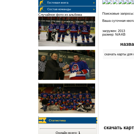
Гостевая книга
Состав команды
Случайное фото из альбома
Ваша суточная квот
загружен: 2013
размер: N/A KB
назв
,
скачать карты для 
,
,
Статистика
скачать кар
Онлайн всего:
1