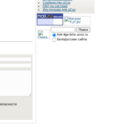
Сообщество uCoz
FAQ по системе
Инструкции для uCoz
hok-liga-bmz.ucoz.ru
Белорусские сайты