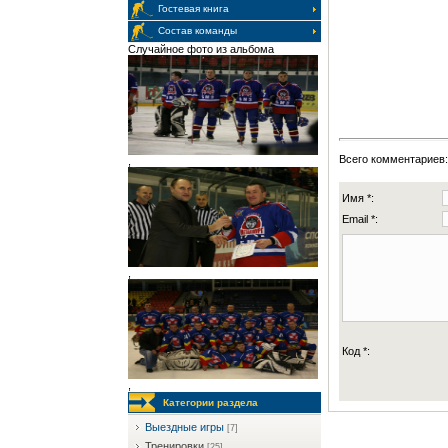
Гостевая книга
Состав команды
Случайное фото из альбома
Всего комментариев
,
Имя *:
Email *:
,
Код *:
,
Категории раздела
Выездные игры
[7]
Тренировки
[25]