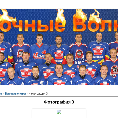
ом
»
Выездные игры
» Фотография 3
Фотография 3