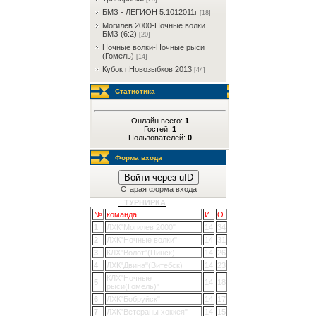
БМЗ - ЛЕГИОН 5.1012011г
[18]
Могилев 2000-Ночные волки
БМЗ (6:2)
[20]
Ночные волки-Ночные рыси
(Гомель)
[14]
Кубок г.Новозыбков 2013
[44]
Статистика
Онлайн всего:
1
Гостей:
1
Пользователей:
0
Форма входа
Войти через uID
Старая форма входа
ТУРНИРКА
№
команда
И
О
1
ЛХК"Могилев 2000"
14
34
2
ЛХК"Ночные волки"
14
31
3
КЛХ"Волот"(Пинск)
14
26
4
ЛХК"Двина"(Витебск)
14
23
КЛХ"Ночные
5
14
18
рыси(Гомель)"
6
ЛХК"Бобруйск"
14
17
7
ЛХК"Ветераны хоккея"
14
15