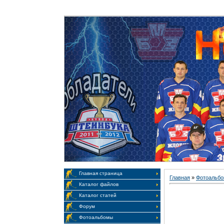
Главная
|
Приветствую Вас
Гость
Главная страница
Главная
»
Фотоальб
Каталог файлов
Каталог статей
Форум
Фотоальбомы